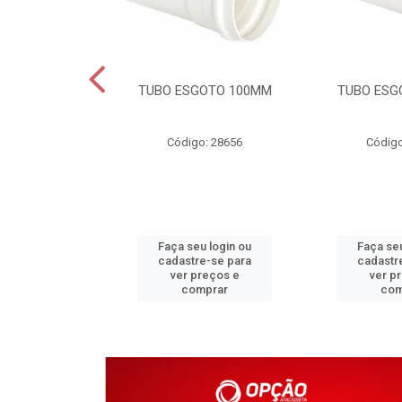
DAVEL 25MM
TUBO ESGOTO 100MM
TUBO ESG
o: 4203
Código: 28656
Código
u login ou
Faça seu login ou
Faça seu
e-se para
cadastre-se para
cadastr
reços e
ver preços e
ver p
mprar
comprar
com