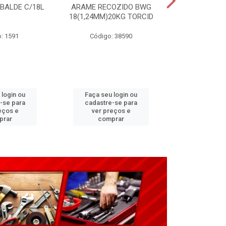
 BALDE C/18L
ARAME RECOZIDO BWG
CARRINHO P
18(1,24MM)20KG TORCID
3,25X8”(G2
: 1591
Código: 38590
Código:
 login ou
Faça seu login ou
Faça seu 
-se para
cadastre-se para
cadastre
eços e
ver preços e
ver pr
prar
comprar
comp