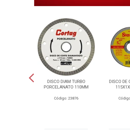
 CORTE INOX
DISCO DIAM TURBO
DISCO DE 
6X22,2MM.
PORCELANATO 110MM
115X1X
o: 28459
Código: 23876
Código