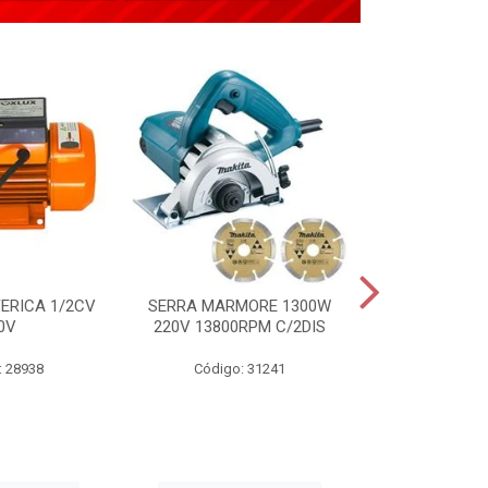
ERICA 1/2CV
SERRA MARMORE 1300W
APLICADOR 
0V
220V 13800RPM C/2DIS
TIPO PIST
: 28938
Código: 31241
Código: