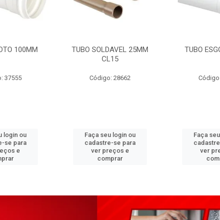
OTO 100MM
TUBO SOLDAVEL 25MM
TUBO ESG
CL15
: 37555
Código: 28662
Código
 login ou
Faça seu login ou
Faça seu
e-se para
cadastre-se para
cadastre
reços e
ver preços e
ver pr
prar
comprar
com