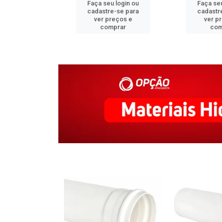
u login ou
Faça seu login ou
Faça seu
e-se para
cadastre-se para
cadastr
reços e
ver preços e
ver p
mprar
comprar
com