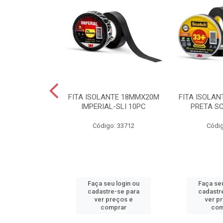
 2X1X200CM
FITA ISOLANTE 18MMX20M
FITA ISOLA
P F 25PC BR
IMPERIAL-SLI 10PC
PRETA S
o: 34283
Código: 33712
Códig
u login ou
Faça seu login ou
Faça seu
e-se para
cadastre-se para
cadastr
reços e
ver preços e
ver p
mprar
comprar
com