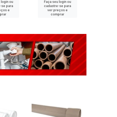
 login ou
Faça seu login ou
Faça seu 
-se para
cadastre-se para
cadastre
eços e
ver preços e
ver pr
prar
comprar
comp