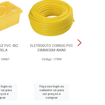
UZ PVC 4X2
ELETRODUTO CORRUG PVC
CAIXA HIDR
RELA
25MMX50M AMAR
SANEAGO 
: 34067
Código: 17599
Código:
 login ou
Faça seu login ou
Faça seu 
-se para
cadastre-se para
cadastre
eços e
ver preços e
ver pr
prar
comprar
comp