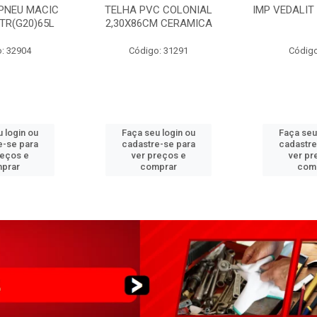
PNEU MACIC
TELHA PVC COLONIAL
IMP VEDALIT
XTR(G20)65L
2,30X86CM CERAMICA
: 32904
Código: 31291
Código
 login ou
Faça seu login ou
Faça seu
e-se para
cadastre-se para
cadastre
reços e
ver preços e
ver pr
prar
comprar
com