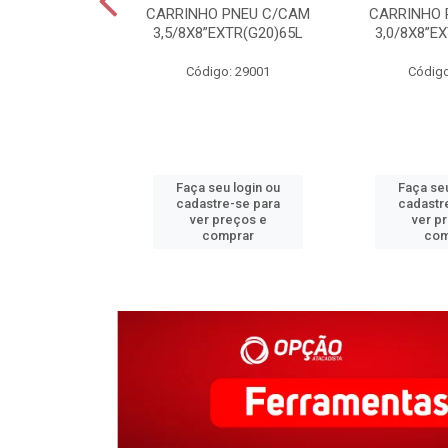
C COLONIAL
CARRINHO PNEU C/CAM
CARRINHO 
M CERAMICA
3,5/8X8”EXTR(G20)65L
3,0/8X8”E
o: 31340
Código: 29001
Código
u login ou
Faça seu login ou
Faça seu
e-se para
cadastre-se para
cadastr
reços e
ver preços e
ver p
mprar
comprar
com