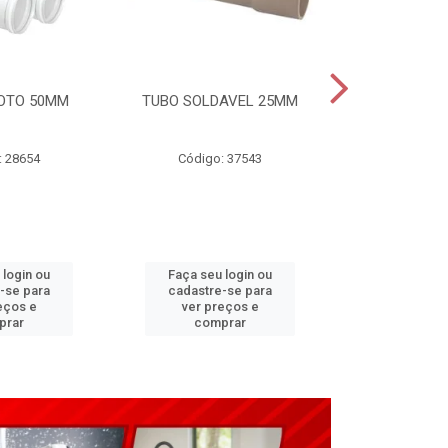
OTO 50MM
TUBO SOLDAVEL 25MM
TUBO ESGO
: 28654
Código: 37543
Código
 login ou
Faça seu login ou
Faça seu 
-se para
cadastre-se para
cadastre
eços e
ver preços e
ver pr
prar
comprar
comp