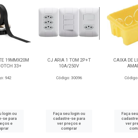
NTE 19MMX20M
CJ ARIA 1 TOM 2P+T
CAIXA DE L
COTCH 33+
10A/250V
AMA
o: 942
Código: 30096
Código
 login ou
Faça seu login ou
Faça seu
e-se para
cadastre-se para
cadastre
reços e
ver preços e
ver pr
prar
comprar
com