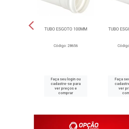
DAVEL 25MM
TUBO ESGOTO 100MM
TUBO ESG
o: 4203
Código: 28656
Código
u login ou
Faça seu login ou
Faça seu
e-se para
cadastre-se para
cadastr
reços e
ver preços e
ver p
mprar
comprar
com