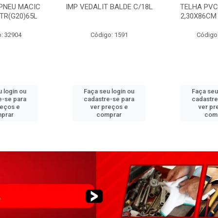
PNEU MACIC
IMP VEDALIT BALDE C/18L
TELHA PVC
XTR(G20)65L
2,30X86CM
: 32904
Código: 1591
Código
 login ou
Faça seu login ou
Faça seu
e-se para
cadastre-se para
cadastre
reços e
ver preços e
ver pr
prar
comprar
com