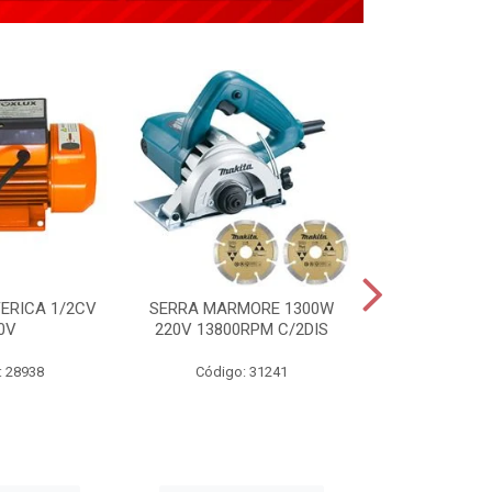
ERICA 1/2CV
SERRA MARMORE 1300W
APLICADOR 
0V
220V 13800RPM C/2DIS
TIPO PIST
: 28938
Código: 31241
Código: