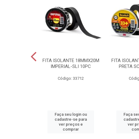
 2X1X200CM
FITA ISOLANTE 18MMX20M
FITA ISOLA
P F 25PC BR
IMPERIAL-SLI 10PC
PRETA S
o: 34283
Código: 33712
Códig
u login ou
Faça seu login ou
Faça seu
e-se para
cadastre-se para
cadastr
reços e
ver preços e
ver p
mprar
comprar
com