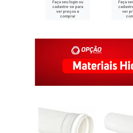
u login ou
Faça seu login ou
Faça seu
e-se para
cadastre-se para
cadastr
reços e
ver preços e
ver p
mprar
comprar
com