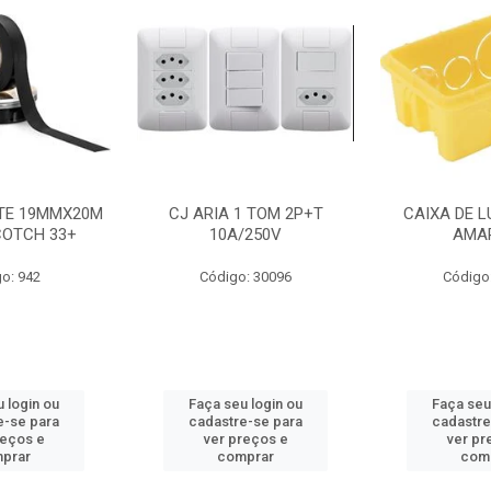
NTE 19MMX20M
CJ ARIA 1 TOM 2P+T
CAIXA DE L
COTCH 33+
10A/250V
AMA
o: 942
Código: 30096
Código
 login ou
Faça seu login ou
Faça seu
e-se para
cadastre-se para
cadastre
reços e
ver preços e
ver pr
prar
comprar
com