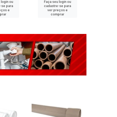
 login ou
Faça seu login ou
Faça seu 
-se para
cadastre-se para
cadastre
eços e
ver preços e
ver pr
prar
comprar
comp