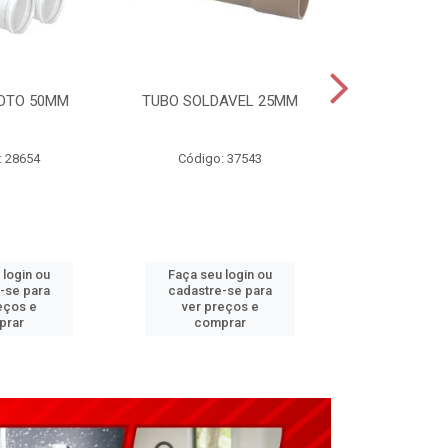
OTO 50MM
TUBO SOLDAVEL 25MM
TUBO ESGO
: 28654
Código: 37543
Código
 login ou
Faça seu login ou
Faça seu 
-se para
cadastre-se para
cadastre
eços e
ver preços e
ver pr
prar
comprar
comp