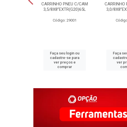
DOR NIVEL
CARRINHO PNEU C/CAM
CARRINHO 
O/PORC
3,5/8X8”EXTR(G20)65L
3,0/8X8”E
500PC)VD
Código: 29001
Código
o: 30851
u login ou
Faça seu login ou
Faça seu
e-se para
cadastre-se para
cadastr
reços e
ver preços e
ver p
mprar
comprar
com