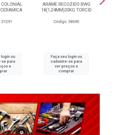
 COLONIAL
ARAME RECOZIDO BWG
CARRINHO P
 CERAMICA
18(1,24MM)20KG TORCID
3,25X8”(G2
: 31291
Código: 38590
Código:
 login ou
Faça seu login ou
Faça seu 
-se para
cadastre-se para
cadastre
eços e
ver preços e
ver pr
prar
comprar
comp