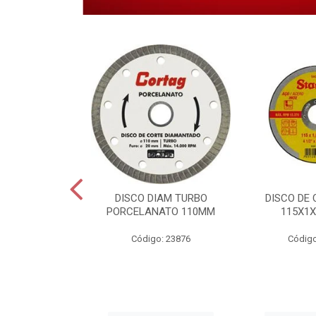
M SEGMENTADO
DISCO DIAM TURBO
DISCO DE 
 110MM
PORCELANATO 110MM
115X1X
o: 30831
Código: 23876
Código