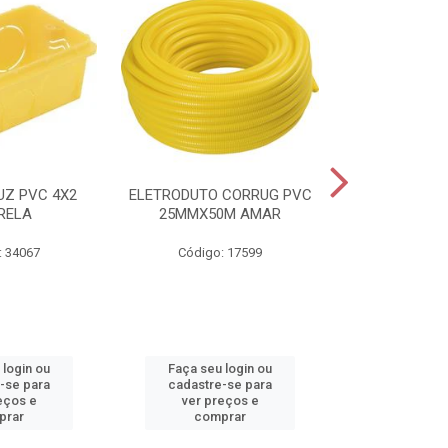
UZ PVC 4X2
ELETRODUTO CORRUG PVC
CAIXA HIDR
RELA
25MMX50M AMAR
SANEAGO 
: 34067
Código: 17599
Código:
 login ou
Faça seu login ou
Faça seu 
-se para
cadastre-se para
cadastre
eços e
ver preços e
ver pr
prar
comprar
comp