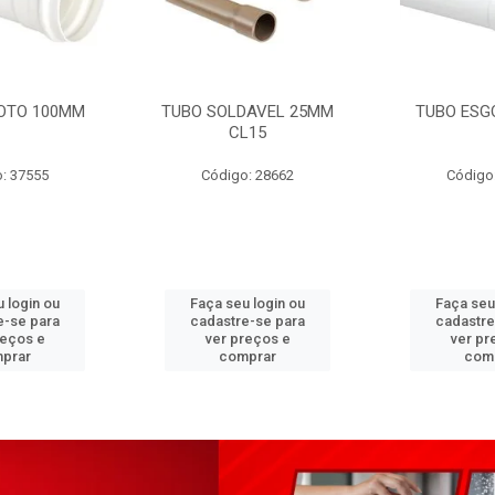
OTO 100MM
TUBO SOLDAVEL 25MM
TUBO ESG
CL15
: 37555
Código: 28662
Código
 login ou
Faça seu login ou
Faça seu
e-se para
cadastre-se para
cadastre
reços e
ver preços e
ver pr
prar
comprar
com