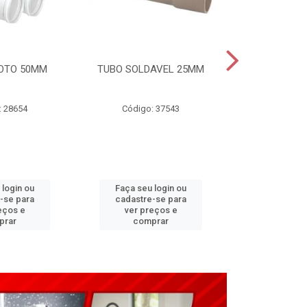
OTO 50MM
TUBO SOLDAVEL 25MM
TUBO ESGO
: 28654
Código: 37543
Código
 login ou
Faça seu login ou
Faça seu 
-se para
cadastre-se para
cadastre
eços e
ver preços e
ver pr
prar
comprar
comp