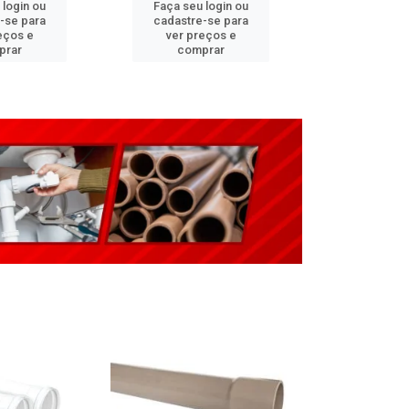
 login ou
Faça seu login ou
Faça seu 
-se para
cadastre-se para
cadastre
eços e
ver preços e
ver pr
prar
comprar
comp