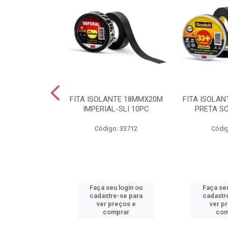
 2X1X200CM
FITA ISOLANTE 18MMX20M
FITA ISOLA
P F 25PC BR
IMPERIAL-SLI 10PC
PRETA S
o: 34283
Código: 33712
Códig
u login ou
Faça seu login ou
Faça seu
e-se para
cadastre-se para
cadastr
reços e
ver preços e
ver p
mprar
comprar
com