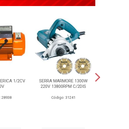
ERICA 1/2CV
SERRA MARMORE 1300W
APLICADOR 
0V
220V 13800RPM C/2DIS
TIPO PIST
: 28938
Código: 31241
Código: