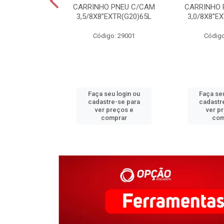
C COLONIAL
CARRINHO PNEU C/CAM
CARRINHO 
M CERAMICA
3,5/8X8”EXTR(G20)65L
3,0/8X8”E
o: 31340
Código: 29001
Código
u login ou
Faça seu login ou
Faça seu
e-se para
cadastre-se para
cadastr
reços e
ver preços e
ver p
mprar
comprar
com