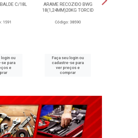
 BALDE C/18L
ARAME RECOZIDO BWG
CARRINHO P
18(1,24MM)20KG TORCID
3,25X8”(G2
: 1591
Código: 38590
Código:
 login ou
Faça seu login ou
Faça seu 
-se para
cadastre-se para
cadastre
eços e
ver preços e
ver pr
prar
comprar
comp