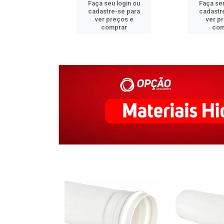
u login ou
Faça seu login ou
Faça seu
e-se para
cadastre-se para
cadastr
reços e
ver preços e
ver p
mprar
comprar
com