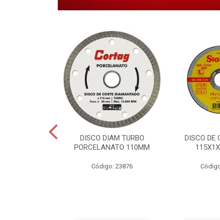
 CORTE INOX
DISCO DIAM TURBO
DISCO DE 
6X22,2MM.
PORCELANATO 110MM
115X1X
o: 28459
Código: 23876
Código