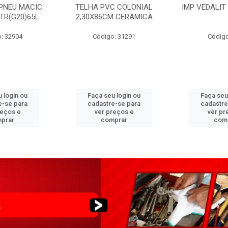
PNEU MACIC
TELHA PVC COLONIAL
IMP VEDALIT
XTR(G20)65L
2,30X86CM CERAMICA
: 32904
Código: 31291
Código
 login ou
Faça seu login ou
Faça seu
e-se para
cadastre-se para
cadastre
reços e
ver preços e
ver pr
prar
comprar
com