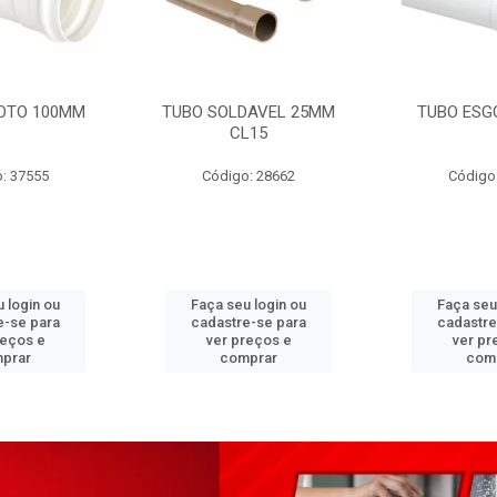
OTO 100MM
TUBO SOLDAVEL 25MM
TUBO ESG
CL15
: 37555
Código: 28662
Código
 login ou
Faça seu login ou
Faça seu
e-se para
cadastre-se para
cadastre
reços e
ver preços e
ver pr
prar
comprar
com