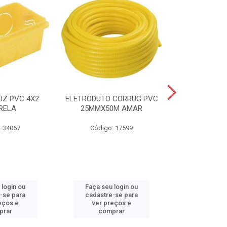
UZ PVC 4X2
ELETRODUTO CORRUG PVC
CAIXA HIDR
RELA
25MMX50M AMAR
SANEAGO 
: 34067
Código: 17599
Código:
 login ou
Faça seu login ou
Faça seu 
-se para
cadastre-se para
cadastre
eços e
ver preços e
ver pr
prar
comprar
comp