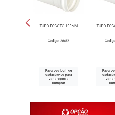
DAVEL 25MM
TUBO ESGOTO 100MM
TUBO ESG
o: 4203
Código: 28656
Código
u login ou
Faça seu login ou
Faça seu
e-se para
cadastre-se para
cadastr
reços e
ver preços e
ver p
mprar
comprar
com