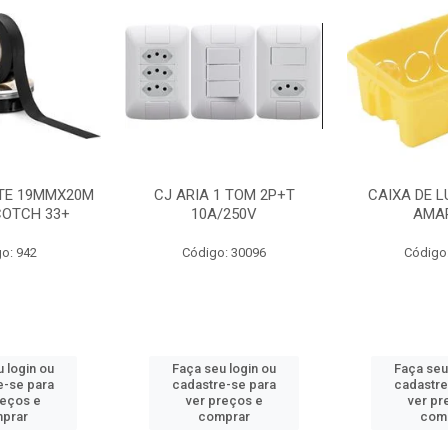
NTE 19MMX20M
CJ ARIA 1 TOM 2P+T
CAIXA DE L
COTCH 33+
10A/250V
AMA
o: 942
Código: 30096
Código
 login ou
Faça seu login ou
Faça seu
e-se para
cadastre-se para
cadastre
reços e
ver preços e
ver pr
prar
comprar
com