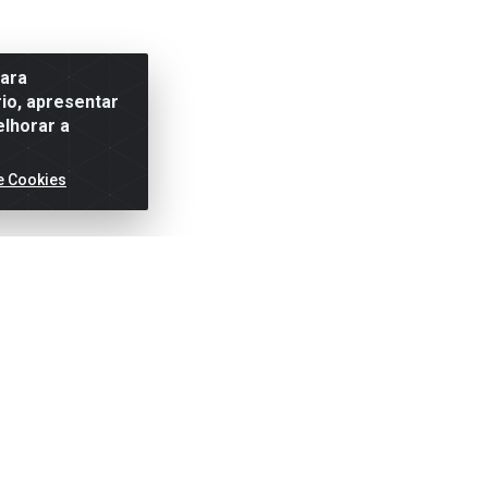
para
io, apresentar
elhorar a
e Cookies