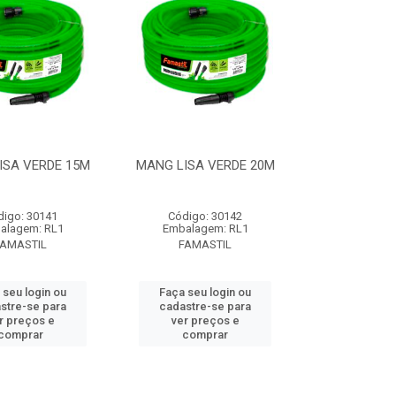
ISA VERDE 15M
MANG LISA VERDE 20M
digo: 30141
Código: 30142
alagem: RL1
Embalagem: RL1
FAMASTIL
FAMASTIL
 seu login ou
Faça seu login ou
stre-se para
cadastre-se para
r preços e
ver preços e
comprar
comprar