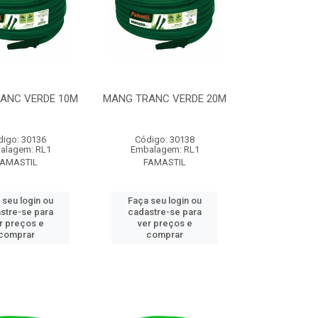
ANC VERDE 10M
MANG TRANC VERDE 20M
digo: 30136
Código: 30138
alagem: RL1
Embalagem: RL1
FAMASTIL
FAMASTIL
 seu login ou
Faça seu login ou
stre-se para
cadastre-se para
r preços e
ver preços e
comprar
comprar