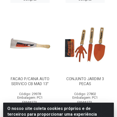
FACAO P/CANA AUTO
CONJUNTO JARDIM 3
SERVICO CB MAD 13”
PECAS
Código: 29978
Código: 27802
Embalagem: PC1
Embalagem: PC1
FAMASTIL
FAMASTIL
O nosso site coleta cookies próprios e de
terceiros para proporcionar uma experiência
Faça seu login ou
Faça seu login ou