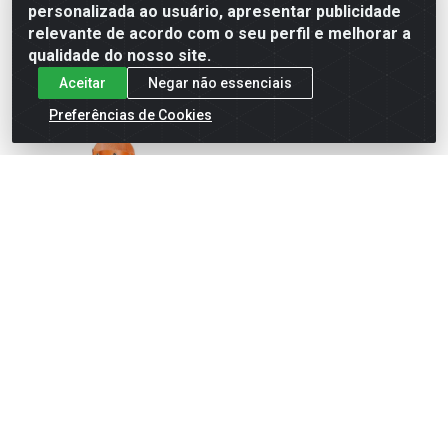
personalizada ao usuário, apresentar publicidade
cadastre-se para
cadastre-se para
ver preços e
ver preços e
relevante de acordo com o seu perfil e melhorar a
comprar
comprar
qualidade do nosso site.
Aceitar
Negar não essenciais
Preferências de Cookies
BAINHA COURO P/ FACAO
14”
Código: 39767
Embalagem: PC1
FAMASTIL