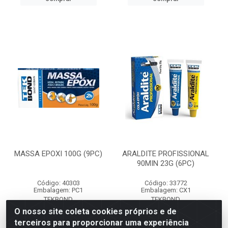
MASSA EPOXI 100G (9PC)
ARALDITE PROFISSIONAL
90MIN 23G (6PC)
Código: 40303
Código: 33772
Embalagem: PC1
Embalagem: CX1
TEKBOND
TEKBOND
O nosso site coleta cookies próprios e de
terceiros para proporcionar uma experiência
Faça seu login ou
Faça seu login ou