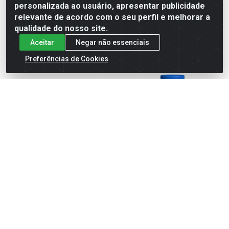
personalizada ao usuário, apresentar publicidade
cadastre-se para
cadastre-se para
ver preços e
ver preços e
relevante de acordo com o seu perfil e melhorar a
comprar
comprar
qualidade do nosso site.
Aceitar
Negar não essenciais
Preferências de Cookies
COLA ARTESANATO
COLA SPRAY PERMANENTE
UNIVERSAL 17G BLISTER
305G/500ML
Código: 29967
Código: 30514
Embalagem: PC1
Embalagem: PC1
TEKBOND
TEKBOND