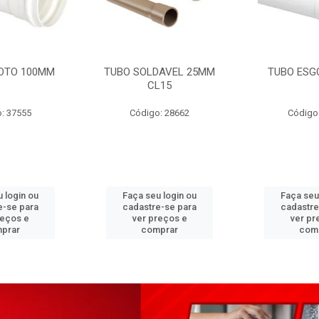
OTO 100MM
TUBO SOLDAVEL 25MM
TUBO ESG
CL15
: 37555
Código: 28662
Código
 login ou
Faça seu login ou
Faça seu
e-se para
cadastre-se para
cadastre
reços e
ver preços e
ver pr
prar
comprar
com