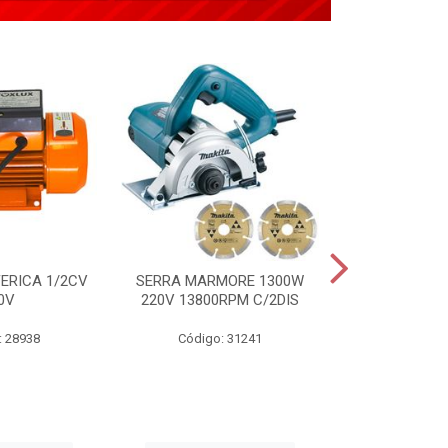
ERICA 1/2CV
SERRA MARMORE 1300W
APLICADOR 
0V
220V 13800RPM C/2DIS
TIPO PIST
: 28938
Código: 31241
Código: