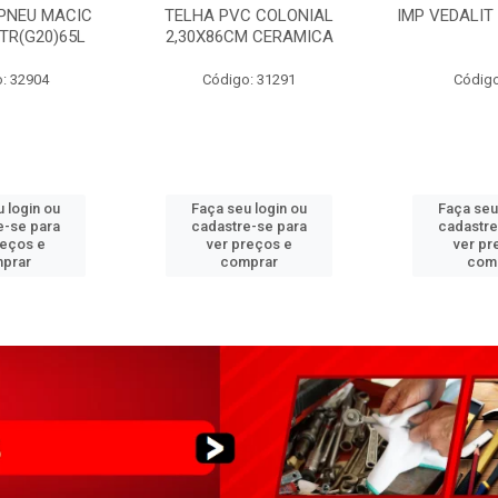
PNEU MACIC
TELHA PVC COLONIAL
IMP VEDALIT
XTR(G20)65L
2,30X86CM CERAMICA
: 32904
Código: 31291
Código
 login ou
Faça seu login ou
Faça seu
e-se para
cadastre-se para
cadastre
reços e
ver preços e
ver pr
prar
comprar
com