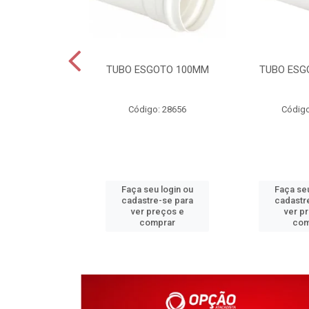
DAVEL 25MM
TUBO ESGOTO 100MM
TUBO ESG
o: 4203
Código: 28656
Código
u login ou
Faça seu login ou
Faça seu
e-se para
cadastre-se para
cadastr
reços e
ver preços e
ver p
mprar
comprar
com