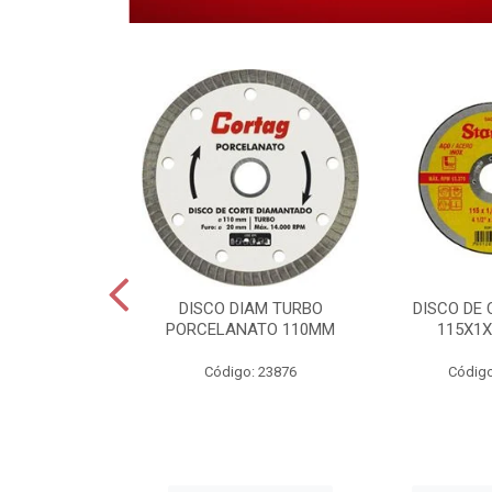
 CORTE INOX
DISCO DIAM TURBO
DISCO DE 
6X22,2MM.
PORCELANATO 110MM
115X1X
o: 28459
Código: 23876
Código