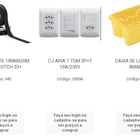
NTE 19MMX20M
CJ ARIA 1 TOM 2P+T
CAIXA DE L
COTCH 33+
10A/250V
AMA
o: 942
Código: 30096
Código
 login ou
Faça seu login ou
Faça seu
e-se para
cadastre-se para
cadastre
reços e
ver preços e
ver pr
prar
comprar
com