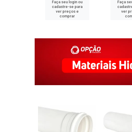
u login ou
Faça seu login ou
Faça seu
e-se para
cadastre-se para
cadastr
reços e
ver preços e
ver p
mprar
comprar
com