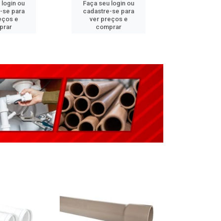
 login ou
Faça seu login ou
Faça seu 
-se para
cadastre-se para
cadastre
eços e
ver preços e
ver pr
prar
comprar
comp