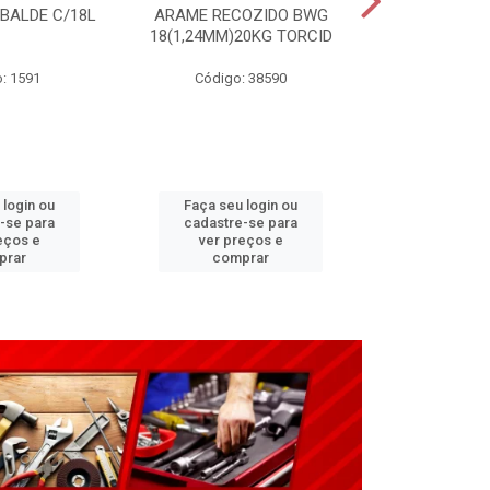
 BALDE C/18L
ARAME RECOZIDO BWG
CARRINHO P
18(1,24MM)20KG TORCID
3,25X8”(G2
: 1591
Código: 38590
Código:
 login ou
Faça seu login ou
Faça seu 
-se para
cadastre-se para
cadastre
eços e
ver preços e
ver pr
prar
comprar
comp