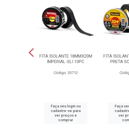
IVEL 4,00MM2
FITA ISOLANTE 18MMX20M
FITA ISOLA
ERDE
IMPERIAL-SLI 10PC
PRETA S
o: 28160
Código: 33712
Códig
u login ou
Faça seu login ou
Faça seu
e-se para
cadastre-se para
cadastr
reços e
ver preços e
ver p
mprar
comprar
com