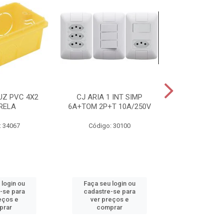
UZ PVC 4X2
CJ ARIA 1 INT SIMP
ELETRODUTO 
RELA
6A+TOM 2P+T 10A/250V
25MMX50
: 34067
Código: 30100
Código:
 login ou
Faça seu login ou
Faça seu 
-se para
cadastre-se para
cadastre
eços e
ver preços e
ver pr
prar
comprar
comp