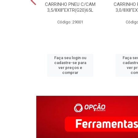
C COLONIAL
CARRINHO PNEU C/CAM
CARRINHO 
M CERAMICA
3,5/8X8”EXTR(G20)65L
3,0/8X8”E
o: 31340
Código: 29001
Código
u login ou
Faça seu login ou
Faça seu
e-se para
cadastre-se para
cadastr
reços e
ver preços e
ver p
mprar
comprar
com