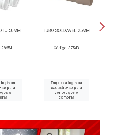
OTO 50MM
TUBO SOLDAVEL 25MM
TUBO ESGO
: 28654
Código: 37543
Código
 login ou
Faça seu login ou
Faça seu 
-se para
cadastre-se para
cadastre
eços e
ver preços e
ver pr
prar
comprar
comp