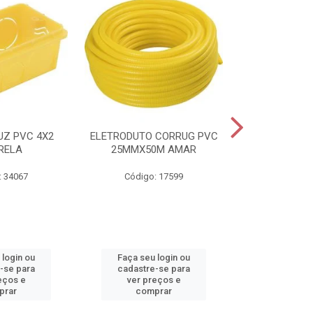
UZ PVC 4X2
ELETRODUTO CORRUG PVC
CAIXA HIDR
RELA
25MMX50M AMAR
SANEAGO 
: 34067
Código: 17599
Código:
 login ou
Faça seu login ou
Faça seu 
-se para
cadastre-se para
cadastre
eços e
ver preços e
ver pr
prar
comprar
comp