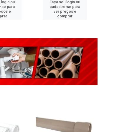
 login ou
Faça seu login ou
Faça seu 
-se para
cadastre-se para
cadastre
eços e
ver preços e
ver pr
prar
comprar
comp