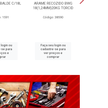
 BALDE C/18L
ARAME RECOZIDO BWG
CARRINHO P
18(1,24MM)20KG TORCID
3,25X8”(G2
: 1591
Código: 38590
Código:
 login ou
Faça seu login ou
Faça seu 
-se para
cadastre-se para
cadastre
eços e
ver preços e
ver pr
prar
comprar
comp