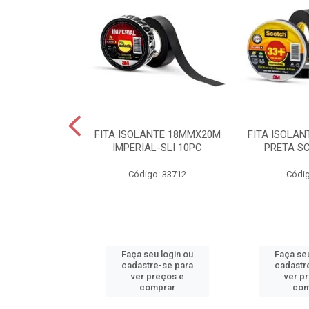
ALT POTENCIA
FITA ISOLANTE 18MMX20M
FITA ISOLA
V E27 BR
IMPERIAL-SLI 10PC
PRETA S
o: 38066
Código: 33712
Códig
u login ou
Faça seu login ou
Faça seu
e-se para
cadastre-se para
cadastr
reços e
ver preços e
ver p
mprar
comprar
com