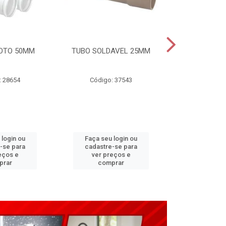
OTO 50MM
TUBO SOLDAVEL 25MM
TUBO ESGO
: 28654
Código: 37543
Código
 login ou
Faça seu login ou
Faça seu 
-se para
cadastre-se para
cadastre
eços e
ver preços e
ver pr
prar
comprar
comp