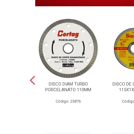
 CORTE INOX
DISCO DIAM TURBO
DISCO DE 
6X22,2MM.
PORCELANATO 110MM
115X1X
o: 28459
Código: 23876
Código