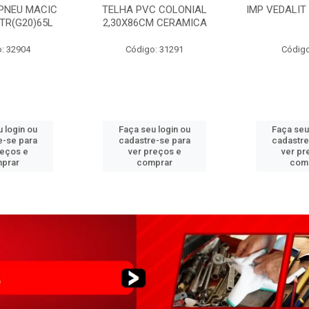
PNEU MACIC
TELHA PVC COLONIAL
IMP VEDALIT
XTR(G20)65L
2,30X86CM CERAMICA
: 32904
Código: 31291
Código
 login ou
Faça seu login ou
Faça seu
e-se para
cadastre-se para
cadastre
reços e
ver preços e
ver pr
prar
comprar
com