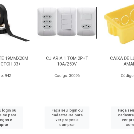
NTE 19MMX20M
CJ ARIA 1 TOM 2P+T
CAIXA DE L
COTCH 33+
10A/250V
AMA
o: 942
Código: 30096
Código
 login ou
Faça seu login ou
Faça seu
e-se para
cadastre-se para
cadastre
reços e
ver preços e
ver pr
prar
comprar
com