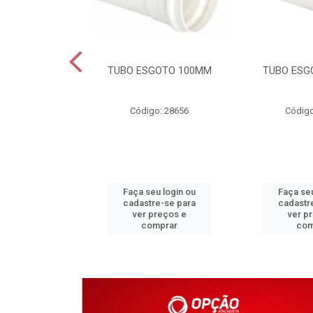
DAVEL 25MM
TUBO ESGOTO 100MM
TUBO ESG
o: 4203
Código: 28656
Código
u login ou
Faça seu login ou
Faça seu
e-se para
cadastre-se para
cadastr
reços e
ver preços e
ver p
mprar
comprar
com