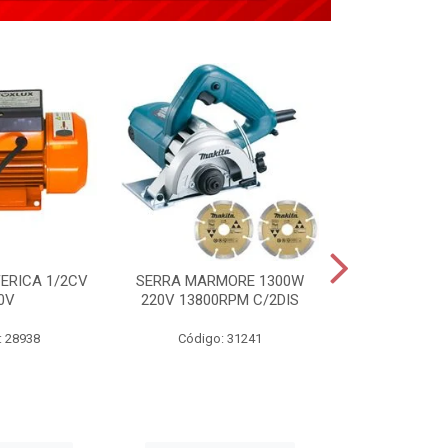
ERICA 1/2CV
SERRA MARMORE 1300W
APLICADOR 
0V
220V 13800RPM C/2DIS
TIPO PIST
: 28938
Código: 31241
Código: