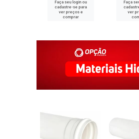
u login ou
Faça seu login ou
Faça seu
e-se para
cadastre-se para
cadastr
reços e
ver preços e
ver p
mprar
comprar
com