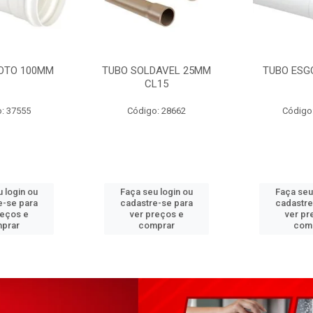
OTO 100MM
TUBO SOLDAVEL 25MM
TUBO ESG
CL15
: 37555
Código: 28662
Código
 login ou
Faça seu login ou
Faça seu
e-se para
cadastre-se para
cadastre
reços e
ver preços e
ver pr
prar
comprar
com