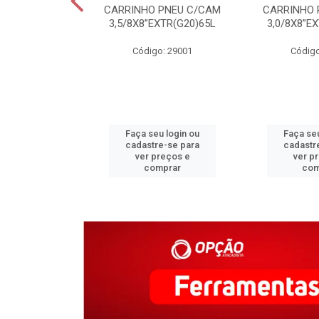
C COLONIAL
CARRINHO PNEU C/CAM
CARRINHO 
M CERAMICA
3,5/8X8”EXTR(G20)65L
3,0/8X8”E
o: 31340
Código: 29001
Código
u login ou
Faça seu login ou
Faça seu
e-se para
cadastre-se para
cadastr
reços e
ver preços e
ver p
mprar
comprar
com