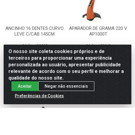
ANCINHO 16 DENTES CURVO
APARADOR DE GRAMA 220 V
LEVE C/CAB 145CM
AP1000T
Código: 29015
Código: 29043
Embalagem: PC1
Embalagem: PC1
O nosso site coleta cookies próprios e de
TRAMONTINA
TRAMONTINA
terceiros para proporcionar uma experiência
personalizada ao usuário, apresentar publicidade
relevante de acordo com o seu perfil e melhorar a
Faça seu login ou
Faça seu login ou
cadastre-se para
cadastre-se para
qualidade do nosso site.
ver preços e
ver preços e
Aceitar
Negar não essenciais
comprar
comprar
Preferências de Cookies