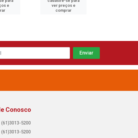
se para
cadastre-se para
cadastre-se 
ços e
ver preços e
ver preços
rar
comprar
comprar
le Conosco
(61)3013-5200
(61)3013-5200