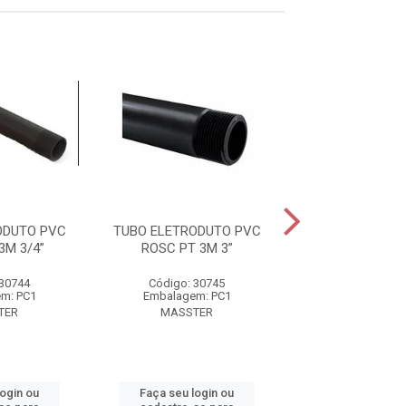
ODUTO PVC
TUBO ELETRODUTO PVC
TUBO ELETROD
3M 3/4”
ROSC PT 3M 3”
ROSC PT 3M 2
 30744
Código: 30745
Código: 30
m: PC1
Embalagem: PC1
Embalagem:
TER
MASSTER
MASSTE
login ou
Faça seu login ou
Faça seu log