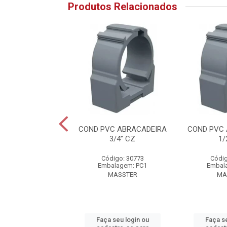
Produtos Relacionados
LETRODUTO PVC
COND PVC ABRACADEIRA
COND PVC
 PT 3M 2.1/2”
3/4” CZ
1/
digo: 30747
Código: 30773
Códig
alagem: PC1
Embalagem: PC1
Embal
MASSTER
MASSTER
MA
 seu login ou
Faça seu login ou
Faça se