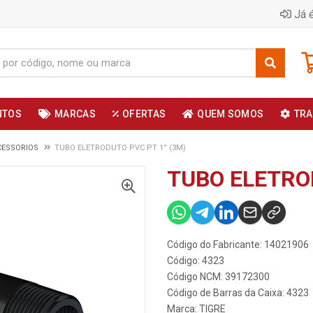
Já é
NTOS
MARCAS
OFERTAS
QUEM SOMOS
TRA
CESSORIOS
TUBO ELETRODUTO PVC PT 1” (3M)
TUBO ELETRO
Código do Fabricante: 14021906
Código: 4323
Código NCM: 39172300
Código de Barras da Caixa: 4323
Marca:
TIGRE