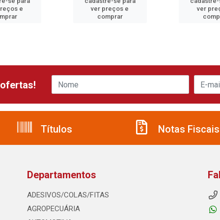
re-se para
cadastre-se para
cadastre-
preços e
ver preços e
ver pre
mprar
comprar
comp
ofertas!
Títulos
Notas Fiscais
Departamentos
Fa
ADESIVOS/COLAS/FITAS
AGROPECUÁRIA