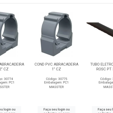
 ABRACADEIRA
COND PVC ABRACADEIRA
TUBO ELETR
2” CZ
1” CZ
ROSC PT 
o: 30774
Código: 30775
Código:
agem: PC1
Embalagem: PC1
Embalage
SSTER
MASSTER
MASS
u login ou
Faça seu login ou
Faça seu 