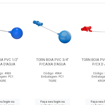
IA PVC 1/2”
TORN BOIA PVC 3/4”
TORN BOIA PVC
XA D'AGUA
P/CAIXA D'AGUA
P/CX D
go: 4963
Código: 4964
Código:
agem: PC1
Embalagem: PC1
Embalage
IGRE
TIGRE
KRO
u login ou
Faça seu login ou
Faça seu 