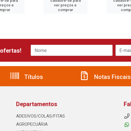
re-se para
cadastre-se para
cadastre-
preços e
ver preços e
ver pre
mprar
comprar
comp
ofertas!
Títulos
Notas Fiscais
Departamentos
Fa
ADESIVOS/COLAS/FITAS
AGROPECUÁRIA