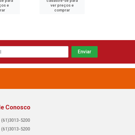
se para
cadastre-se para
cadastre-se 
ços e
ver preços e
ver preços
rar
comprar
comprar
le Conosco
(61)3013-5200
(61)3013-5200