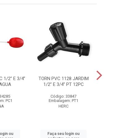
 1/2” E 3/4”
TORN PVC 1128 JARDIM
TORN BOIA PVC 1/
 AGUA
1/2” E 3/4” PT 12PC
P/CX D'A
 34285
Código: 33847
Código: 21
m: PC1
Embalagem: PT1
Embalagem:
NA
HERC
VIQUA
login ou
Faça seu login ou
Faça seu log