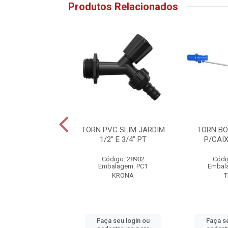
Produtos Relacionados
A PVC 1/2” E 3/4”
TORN PVC SLIM JARDIM
TORN BO
CX D'AGUA
1/2” E 3/4” PT
P/CAI
digo: 21149
Código: 28902
Códi
alagem: PC1
Embalagem: PC1
Embal
VIQUA
KRONA
T
 seu login ou
Faça seu login ou
Faça se