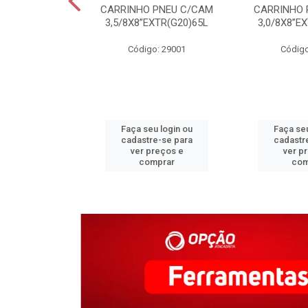
C COLONIAL
CARRINHO PNEU C/CAM
CARRINHO 
M CERAMICA
3,5/8X8”EXTR(G20)65L
3,0/8X8”E
o: 31340
Código: 29001
Código
u login ou
Faça seu login ou
Faça seu
e-se para
cadastre-se para
cadastr
reços e
ver preços e
ver p
mprar
comprar
com