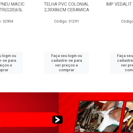
PNEU MACIC
TELHA PVC COLONIAL
IMP VEDALIT
XTR(G20)65L
2,30X86CM CERAMICA
: 32904
Código: 31291
Código
 login ou
Faça seu login ou
Faça seu
e-se para
cadastre-se para
cadastre
reços e
ver preços e
ver pr
prar
comprar
com