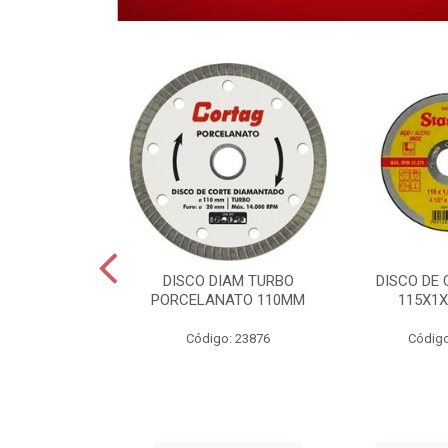
 CORTE INOX
DISCO DIAM TURBO
DISCO DE 
6X22,2MM.
PORCELANATO 110MM
115X1X
o: 28459
Código: 23876
Código