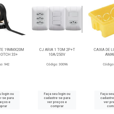
NTE 19MMX20M
CJ ARIA 1 TOM 2P+T
CAIXA DE L
COTCH 33+
10A/250V
AMA
o: 942
Código: 30096
Código
 login ou
Faça seu login ou
Faça seu
e-se para
cadastre-se para
cadastre
reços e
ver preços e
ver pr
prar
comprar
com