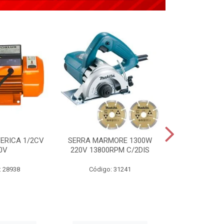
ERICA 1/2CV
SERRA MARMORE 1300W
APLICADOR 
0V
220V 13800RPM C/2DIS
TIPO PIST
: 28938
Código: 31241
Código: