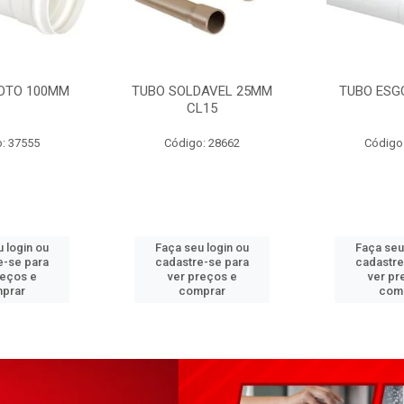
OTO 100MM
TUBO SOLDAVEL 25MM
TUBO ESG
CL15
: 37555
Código: 28662
Código
 login ou
Faça seu login ou
Faça seu
e-se para
cadastre-se para
cadastre
reços e
ver preços e
ver pr
prar
comprar
com