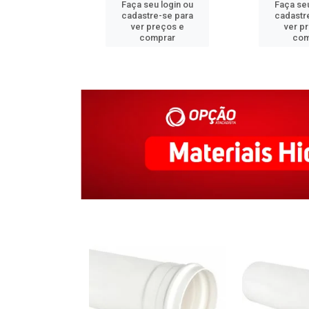
u login ou
Faça seu login ou
Faça seu
e-se para
cadastre-se para
cadastr
reços e
ver preços e
ver p
mprar
comprar
com