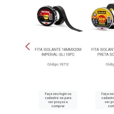
ALT POTENCIA
FITA ISOLANTE 18MMX20M
FITA ISOLA
V E27 BR
IMPERIAL-SLI 10PC
PRETA S
o: 38066
Código: 33712
Códig
u login ou
Faça seu login ou
Faça seu
e-se para
cadastre-se para
cadastr
reços e
ver preços e
ver p
mprar
comprar
com