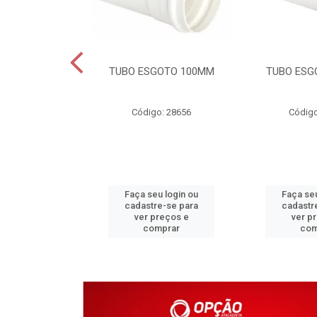
DAVEL 25MM
TUBO ESGOTO 100MM
TUBO ESG
o: 4203
Código: 28656
Código
u login ou
Faça seu login ou
Faça seu
e-se para
cadastre-se para
cadastr
reços e
ver preços e
ver p
mprar
comprar
com