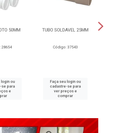
OTO 50MM
TUBO SOLDAVEL 25MM
TUBO ESGO
: 28654
Código: 37543
Código
 login ou
Faça seu login ou
Faça seu 
-se para
cadastre-se para
cadastre
eços e
ver preços e
ver pr
prar
comprar
comp