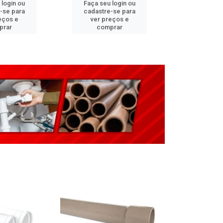
 login ou
Faça seu login ou
Faça seu 
-se para
cadastre-se para
cadastre
eços e
ver preços e
ver pr
prar
comprar
comp