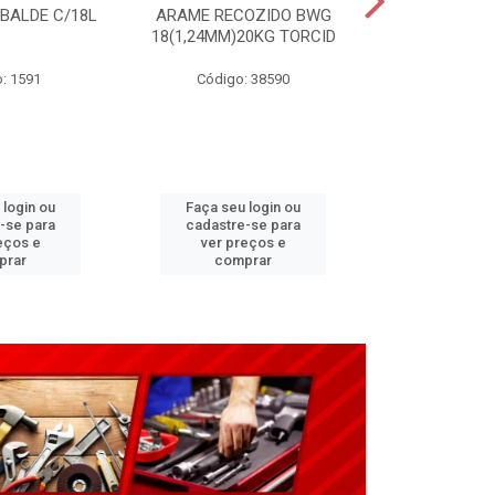
 BALDE C/18L
ARAME RECOZIDO BWG
CARRINHO P
18(1,24MM)20KG TORCID
3,25X8”(G2
: 1591
Código: 38590
Código:
 login ou
Faça seu login ou
Faça seu 
-se para
cadastre-se para
cadastre
eços e
ver preços e
ver pr
prar
comprar
comp