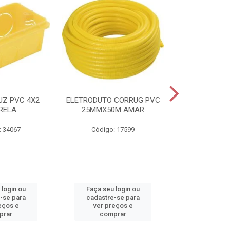
UZ PVC 4X2
ELETRODUTO CORRUG PVC
CAIXA HIDR
RELA
25MMX50M AMAR
SANEAGO 
: 34067
Código: 17599
Código:
 login ou
Faça seu login ou
Faça seu 
-se para
cadastre-se para
cadastre
eços e
ver preços e
ver pr
prar
comprar
comp