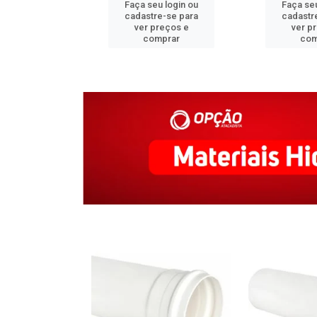
u login ou
Faça seu login ou
Faça seu
e-se para
cadastre-se para
cadastr
reços e
ver preços e
ver p
mprar
comprar
com