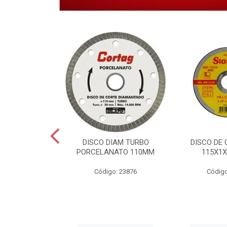
 CORTE INOX
DISCO DIAM TURBO
DISCO DE 
6X22,2MM.
PORCELANATO 110MM
115X1X
o: 28459
Código: 23876
Código