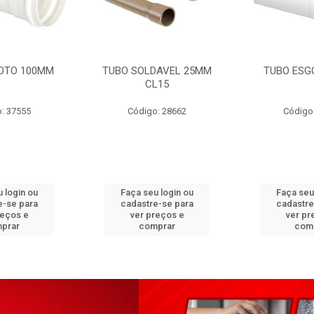
OTO 100MM
TUBO SOLDAVEL 25MM
TUBO ESG
CL15
: 37555
Código: 28662
Código
 login ou
Faça seu login ou
Faça seu
e-se para
cadastre-se para
cadastre
reços e
ver preços e
ver pr
prar
comprar
com