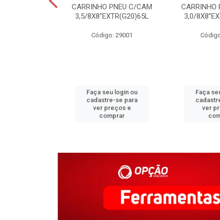
C COLONIAL
CARRINHO PNEU C/CAM
CARRINHO 
M CERAMICA
3,5/8X8”EXTR(G20)65L
3,0/8X8”E
o: 31340
Código: 29001
Código
u login ou
Faça seu login ou
Faça seu
e-se para
cadastre-se para
cadastr
reços e
ver preços e
ver p
mprar
comprar
com