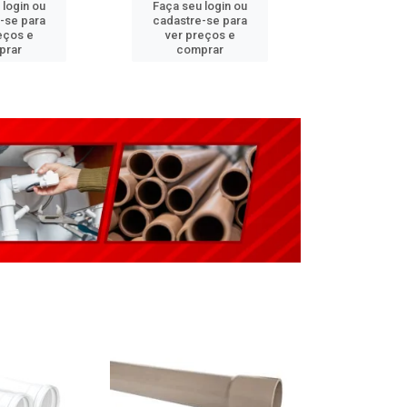
 login ou
Faça seu login ou
Faça seu 
-se para
cadastre-se para
cadastre
eços e
ver preços e
ver pr
prar
comprar
comp