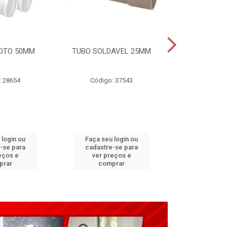
OTO 50MM
TUBO SOLDAVEL 25MM
TUBO ESGO
: 28654
Código: 37543
Código
 login ou
Faça seu login ou
Faça seu 
-se para
cadastre-se para
cadastre
eços e
ver preços e
ver pr
prar
comprar
comp