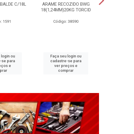
 BALDE C/18L
ARAME RECOZIDO BWG
CARRINHO P
18(1,24MM)20KG TORCID
3,25X8”(G2
: 1591
Código: 38590
Código:
 login ou
Faça seu login ou
Faça seu 
-se para
cadastre-se para
cadastre
eços e
ver preços e
ver pr
prar
comprar
comp