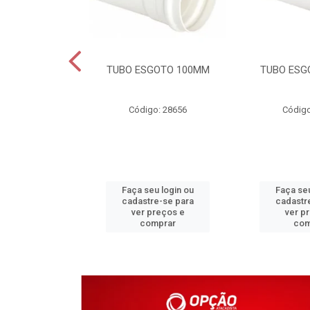
DAVEL 25MM
TUBO ESGOTO 100MM
TUBO ESG
o: 4203
Código: 28656
Código
u login ou
Faça seu login ou
Faça seu
e-se para
cadastre-se para
cadastr
reços e
ver preços e
ver p
mprar
comprar
com