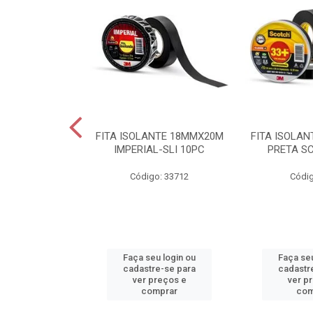
IVEL 4,00MM2
FITA ISOLANTE 18MMX20M
FITA ISOLA
ERDE
IMPERIAL-SLI 10PC
PRETA S
o: 28160
Código: 33712
Códig
u login ou
Faça seu login ou
Faça seu
e-se para
cadastre-se para
cadastr
reços e
ver preços e
ver p
mprar
comprar
com