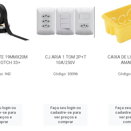
NTE 19MMX20M
CJ ARIA 1 TOM 2P+T
CAIXA DE L
COTCH 33+
10A/250V
AMA
o: 942
Código: 30096
Código
 login ou
Faça seu login ou
Faça seu
e-se para
cadastre-se para
cadastre
reços e
ver preços e
ver pr
prar
comprar
com