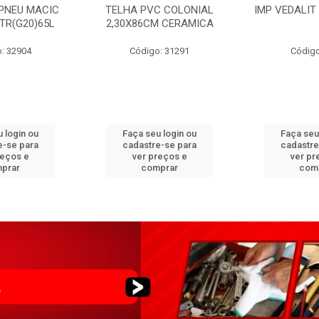
PNEU MACIC
TELHA PVC COLONIAL
IMP VEDALIT
XTR(G20)65L
2,30X86CM CERAMICA
: 32904
Código: 31291
Código
 login ou
Faça seu login ou
Faça seu
e-se para
cadastre-se para
cadastre
reços e
ver preços e
ver pr
prar
comprar
com