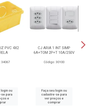
UZ PVC 4X2
CJ ARIA 1 INT SIMP
ELETRODUTO 
RELA
6A+TOM 2P+T 10A/250V
25MMX50
: 34067
Código: 30100
Código:
 login ou
Faça seu login ou
Faça seu 
-se para
cadastre-se para
cadastre
eços e
ver preços e
ver pr
prar
comprar
comp