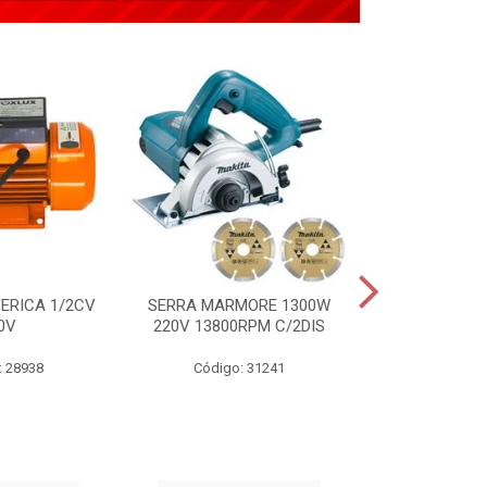
ERICA 1/2CV
SERRA MARMORE 1300W
APLICADOR 
0V
220V 13800RPM C/2DIS
TIPO PIST
: 28938
Código: 31241
Código: